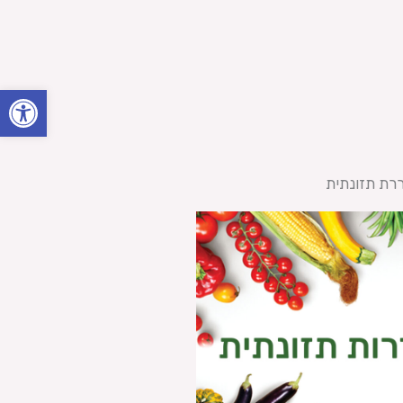
פתח
רת תזונתית