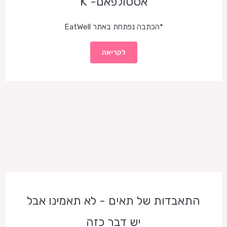
אססולפאם- K
*הכתבה נפתחת באתר EatWell
לקריאה
התאבדות של תאים - לא תאמינו אבל
יש דבר כזה