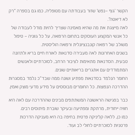
הקשר 'גוף –נפש' שזור בעבודתה עם מטופליה, כמו גם בספרה “רק
לא דיאטה”.
לאה מייצגת את מה שהיא מאמינה שצריך להיות מודל לעבודה של
כל אנשי המקצוע העוסקים בתחום הרפואה, על כל גווניה – טיפול
משולב של רפואה קונבנציונלית ורפואה הוליסטית.
בשנים האחרונות לאה מעבירה סדנאות לאורח חיים בריא ולתזונה
טבעית. הסדנאות מתאימות לציבור הרחב, לסוכרתיים ולאנשים
המתמודדים עם אתגרים בריאותיים שונים.
החומר הנלמד בסדנאות מפתיע ושונה ממה שבד"כ נלמד במסגרות
ההדרכה הנפוצות. כל החומרים מבוססים על מידע מדעי מוצק ואמין.
כבר בפגישה הראשונה המשתתפים מבינים שההדרכה עם לאה היא
חוויה ייחודית, מרתקת ומפתיעה ובעיקר שוברת מיתוסים רבים.
כמו כן, ללאה קליניקה פרטית בחיפה בה היא מעניקה הדרכות
פרטניות לסוכרתיים לחולי לב ועוד.