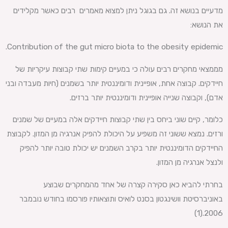
מדעיים בנושא זה. גם בגוגל ניתן למצוא מאמרים רבים כאשר מקלידים
את הנושא:
Contribution of the gut micro biota to the obesity epidemic.
מממצאי מחקרים רבים עולה כי במעיים קימות שתי קבוצות עיקריות של
חיידקים. קבוצה אחת, אופיינית ודומיננטית יותר בשמנים (חיות מעבדה ובני
אדם), וקבוצה שנייה אופיינית ודומיננטית יותר ברזים.
כלומר, קיים שוני ביחס בין שתי קבוצות חיידקים אלה במעיים של שמנים
ורזים. נמצא ששוני זה משפיע על היכולת להפיק אנרגיה מן המזון. לקבוצת
החיידקים הדומיננטית יותר בקרב השמנים יש יכולת טובה יותר להפיק
ולנצל אנרגיה מן המזון.
בחרתי להביא כאן סקירה קצרה של אחד מהמחקרים שבוצע
באוניברסיטת וושינגטון בסנט לואיס ותוצאותיו פורסמו בחודש נובמבר
2006.(1)